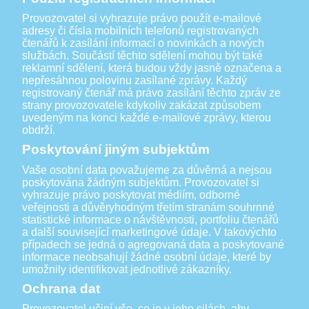
Provozovatel si vyhrazuje právo použít e-mailové
adresy či čísla mobilních telefonů registrovaných
čtenářů k zasílání informací o novinkách a nových
službách. Součástí těchto sdělení mohou být také
reklamní sdělení, která budou vždy jasně označena a
nepřesáhnou polovinu zasílané zprávy. Každý
registrovaný čtenář má právo zasílání těchto zpráv ze
strany provozovatele kdykoliv zakázat způsobem
uvedeným na konci každé e-mailové zprávy, kterou
obdrží.
Poskytování jiným subjektům
Vaše osobní data považujeme za důvěrná a nejsou
poskytována žádným subjektům. Provozovatel si
vyhrazuje právo poskytovat médiím, odborné
veřejnosti a důvěryhodným třetím stranám souhrnné
statistické informace o návštěvnosti, portfoliu čtenářů
a další související marketingové údaje. V takovýchto
případech se jedná o agregovaná data a poskytované
informace neobsahují žádné osobní údaje, které by
umožnily identifikovat jednotlivé zákazníky.
Ochrana dat
Provozovatel učiní vše, co je v jeho silách, aby