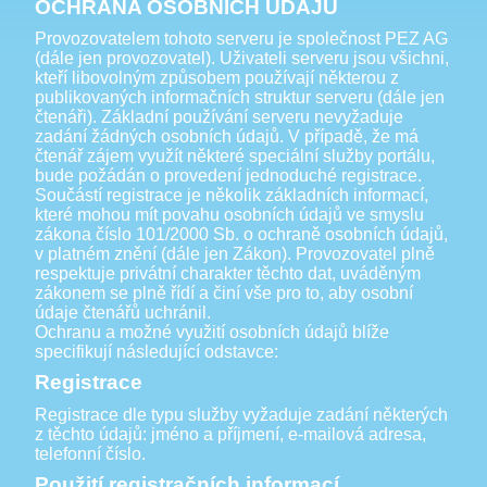
OCHRANA OSOBNÍCH ÚDAJŮ
Provozovatelem tohoto serveru je společnost PEZ AG
(dále jen provozovatel). Uživateli serveru jsou všichni,
kteří libovolným způsobem používají některou z
publikovaných informačních struktur serveru (dále jen
čtenáři). Základní používání serveru nevyžaduje
zadání žádných osobních údajů. V případě, že má
čtenář zájem využít některé speciální služby portálu,
bude požádán o provedení jednoduché registrace.
Součástí registrace je několik základních informací,
které mohou mít povahu osobních údajů ve smyslu
zákona číslo 101/2000 Sb. o ochraně osobních údajů,
v platném znění (dále jen Zákon). Provozovatel plně
respektuje privátní charakter těchto dat, uváděným
zákonem se plně řídí a činí vše pro to, aby osobní
údaje čtenářů uchránil.
Ochranu a možné využití osobních údajů blíže
specifikují následující odstavce:
Registrace
Registrace dle typu služby vyžaduje zadání některých
z těchto údajů: jméno a příjmení, e-mailová adresa,
telefonní číslo.
Použití registračních informací