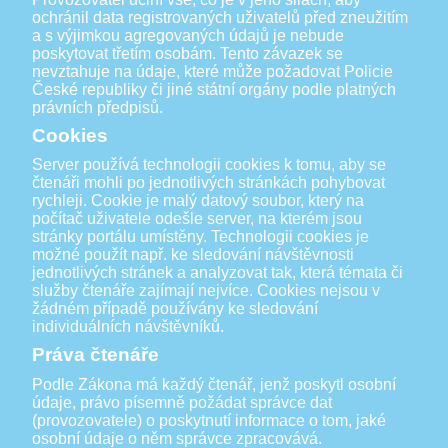
ochránil data registrovaných uživatelů před zneužitím
a s výjimkou agregovaných údajů je nebude
poskytovat třetím osobám. Tento závazek se
nevztahuje na údaje, které může požadovat Policie
České republiky či jiné státní orgány podle platných
právních předpisů.
Cookies
Server používá technologii cookies k tomu, aby se
čtenáři mohli po jednotlivých stránkách pohybovat
rychleji. Cookie je malý datový soubor, který na
počítač uživatele odešle server, na kterém jsou
stránky portálu umístěny. Technologii cookies je
možné použít např. ke sledování návštěvnosti
jednotlivých stránek a analyzovat tak, která témata či
služby čtenáře zajímají nejvíce. Cookies nejsou v
žádném případě používány ke sledování
individuálních návštěvníků.
Práva čtenáře
Podle Zákona má každý čtenář, jenž poskytl osobní
údaje, právo písemně požádat správce dat
(provozovatele) o poskytnutí informace o tom, jaké
osobní údaje o něm správce zpracovává.